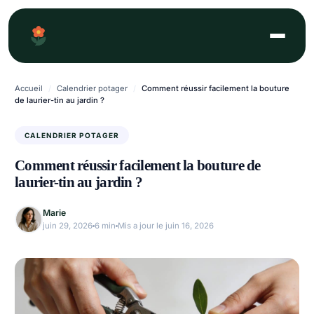
Aller
au
contenu
Accueil
/
Calendrier potager
/
Comment réussir facilement la bouture
de laurier-tin au jardin ?
CALENDRIER POTAGER
Comment réussir facilement la bouture de
laurier-tin au jardin ?
Marie
juin 29, 2026
6 min
Mis a jour le juin 16, 2026