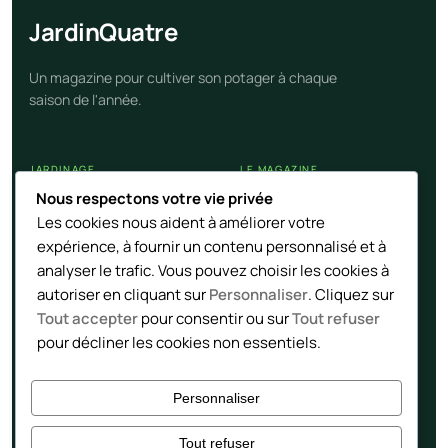
Jardin
Quatre
Un magazine pour cultiver son potager à chaque
saison de l'année.
JARDINAGE
LE MAGAZINE
Nous respectons votre vie privée
Calendrier potager
Nos articles
Les cookies nous aident à améliorer votre
Cultures et légumes
Contact
expérience, à fournir un contenu personnalisé et à
Techniques naturelles
Flux RSS
analyser le trafic. Vous pouvez choisir les cookies à
autoriser en cliquant sur
Personnaliser
. Cliquez sur
Tout accepter
pour consentir ou sur
Tout refuser
LÉGAL
pour décliner les cookies non essentiels.
Mentions
Confidentialité
Personnaliser
Tout refuser