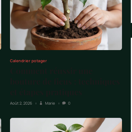
Calendrier potager
Comment réussir une
bouture de ficus : techniques
et étapes pratiques
Août 2, 2026
Marie
0