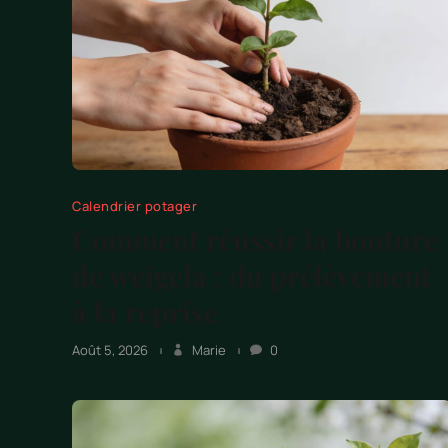
Calendrier potager
Comment réussir la bouture
de weigela : du prélèvement
à la reprise
Août 5, 2026
Marie
0