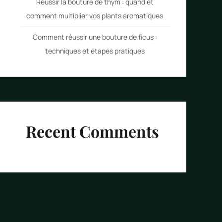
Réussir la bouture de thym : quand et
comment multiplier vos plants aromatiques
Comment réussir une bouture de ficus :
techniques et étapes pratiques
Recent Comments
Aucun commentaire à afficher.