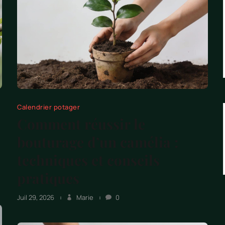
Calendrier potager
Comment réussir le
bouturage d’un camélia :
techniques et conseils
pratiques
Juil 29, 2026
Marie
0