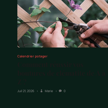
Calendrier potager
Comment réussir vos
boutures de clématite de A à
Z ?
Juil 21, 2026
Marie
0