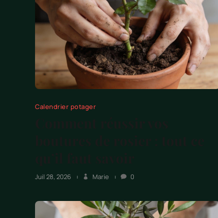
Calendrier potager
Comment réussir vos
boutures de rosier : tout ce
qu’il faut savoir
Juil 28, 2026
Marie
0