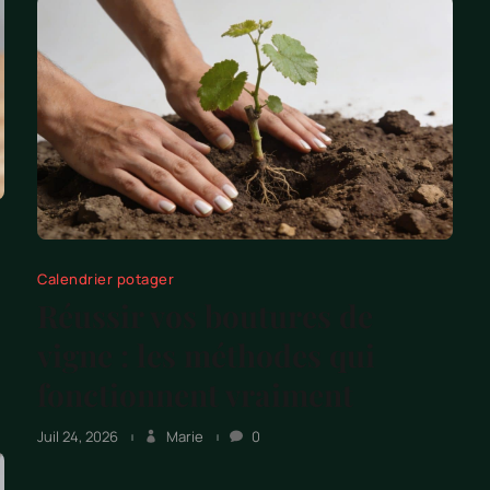
Calendrier potager
Réussir vos boutures de
vigne : les méthodes qui
fonctionnent vraiment
Juil 24, 2026
Marie
0