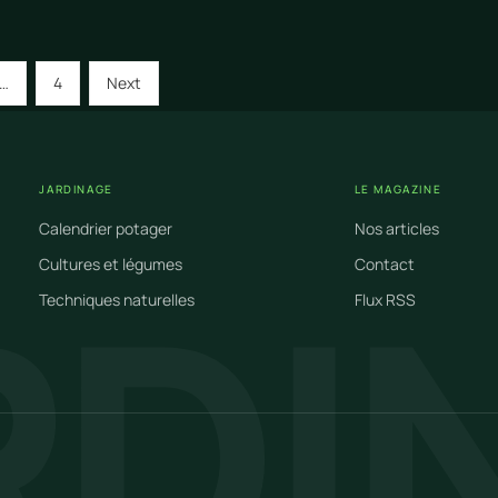
Pagination
Page
Next
…
4
Next
page
des
publications
JARDINAGE
LE MAGAZINE
Calendrier potager
Nos articles
RDI
Cultures et légumes
Contact
Techniques naturelles
Flux RSS