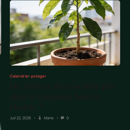
Calendrier potager
n
Où trouver un avocatier pas
cher et comment bien le
choisir ?
Juil 22, 2026
Marie
0