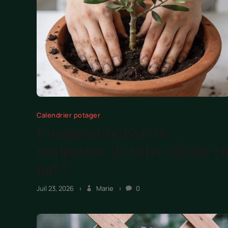
Calendrier potager
Comment réussir le
rempotage de votre olivier e
pot ?
Juil 23, 2026
Marie
0