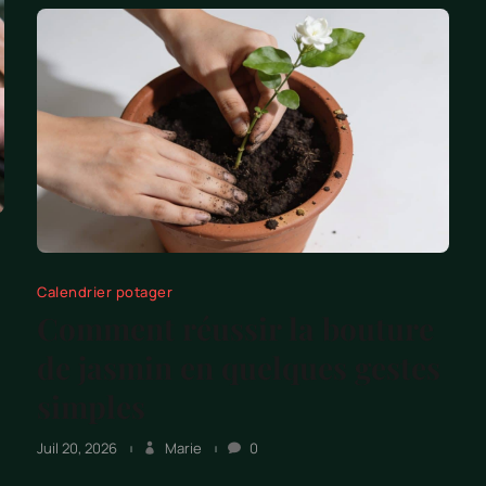
Calendrier potager
Comment réussir la bouture
de jasmin en quelques gestes
simples
Juil 20, 2026
Marie
0