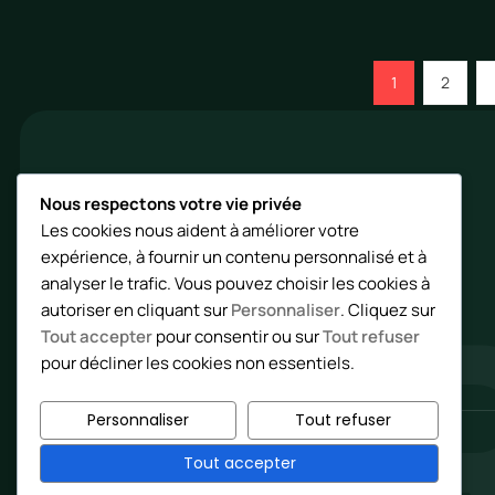
Page
Page
1
2
Jardin
Quatre
Nous respectons votre vie privée
Les cookies nous aident à améliorer votre
JA
Un magazine pour cultiver son potager à chaque
expérience, à fournir un contenu personnalisé et à
saison de l'année.
analyser le trafic. Vous pouvez choisir les cookies à
autoriser en cliquant sur
Personnaliser
. Cliquez sur
Tout accepter
pour consentir ou sur
Tout refuser
pour décliner les cookies non essentiels.
Personnaliser
Tout refuser
© 2026 jardin4temps · Bergerac
Tout accepter