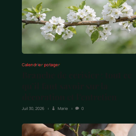
Calendrier potager
Branche de cerisier : tout ce
qu’il faut savoir sur la
décoration et l’entretien
Juil 30, 2026
Marie
0