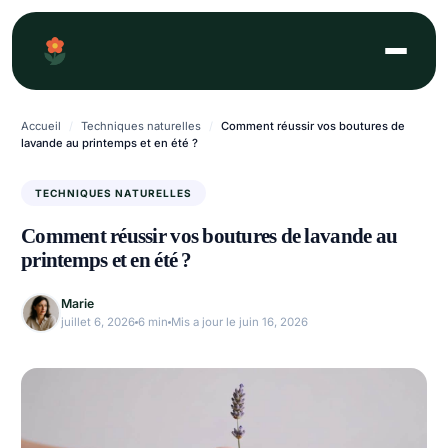
Aller
au
contenu
Accueil
/
Techniques naturelles
/
Comment réussir vos boutures de
lavande au printemps et en été ?
TECHNIQUES NATURELLES
Comment réussir vos boutures de lavande au
printemps et en été ?
Marie
juillet 6, 2026
6 min
Mis a jour le juin 16, 2026