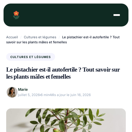
Aller
au
contenu
Accueil
/
Cultures et légumes
/
Le pistachier est-il autofertile ? Tout
savoir sur les plants mâles et femelles
CULTURES ET LÉGUMES
Le pistachier est-il autofertile ? Tout savoir sur
les plants mâles et femelles
Marie
juillet 5, 2026
6 min
Mis a jour le juin 16, 2026