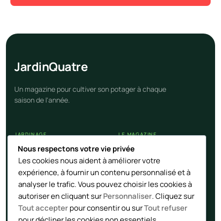
Jardin
Quatre
Un magazine pour cultiver son potager à chaque
saison de l'année.
JARDINAGE
LE MAGAZINE
Nous respectons votre vie privée
Calendrier potager
Nos articles
Les cookies nous aident à améliorer votre
Cultures et légumes
Contact
expérience, à fournir un contenu personnalisé et à
Techniques naturelles
Flux RSS
analyser le trafic. Vous pouvez choisir les cookies à
autoriser en cliquant sur
Personnaliser
. Cliquez sur
Tout accepter
pour consentir ou sur
Tout refuser
LÉGAL
pour décliner les cookies non essentiels.