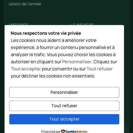
saison de l'année.
JARDINAGE
LE MAGAZINE
Nous respectons votre vie privée
Calendrier potager
Nos articles
Les cookies nous aident à améliorer votre
Cultures et légumes
Contact
expérience, à fournir un contenu personnalisé et à
Techniques naturelles
Flux RSS
analyser le trafic. Vous pouvez choisir les cookies à
autoriser en cliquant sur
Personnaliser
. Cliquez sur
Tout accepter
pour consentir ou sur
Tout refuser
LÉGAL
pour décliner les cookies non essentiels.
Mentions
Confidentialité
Personnaliser
Tout refuser
Tout accepter
© 2026 jardin4temps · Bergerac
Propulsé par