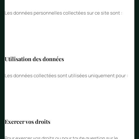
Les données personnelles collectées sur ce site sont :
Les informations renseignées dans les formulaires de
contact (nom, prénom, email, téléphone, message)
Les données de navigation (cookies, adresse IP)
Utilisation des données
Les données collectées sont utilisées uniquement pour :
Répondre à vos demandes via le formulaire de contact
Améliorer l’expérience utilisateur sur le site
Réaliser des statistiques de fréquentation
Exercer vos droits
Pour exercer vos droits ou pour toute question sur le