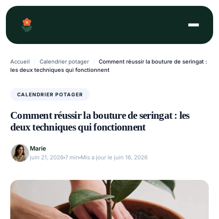
Aller
au
contenu
Accueil
/
Calendrier potager
/
Comment réussir la bouture de seringat :
les deux techniques qui fonctionnent
CALENDRIER POTAGER
Comment réussir la bouture de seringat : les
deux techniques qui fonctionnent
Marie
juin 21, 2026
7 min
Mis a jour le juin 16, 2026