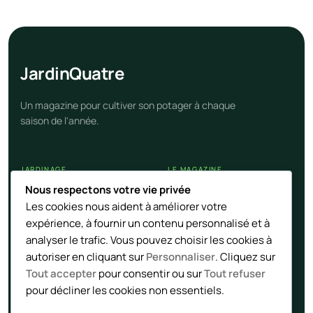
Jardin
Quatre
Un magazine pour cultiver son potager à chaque
saison de l'année.
JARDINAGE
LE MAGAZINE
Nous respectons votre vie privée
Calendrier potager
Nos articles
Les cookies nous aident à améliorer votre
Cultures et légumes
Contact
expérience, à fournir un contenu personnalisé et à
Techniques naturelles
Flux RSS
analyser le trafic. Vous pouvez choisir les cookies à
autoriser en cliquant sur
Personnaliser
. Cliquez sur
Tout accepter
pour consentir ou sur
Tout refuser
LÉGAL
pour décliner les cookies non essentiels.
Mentions