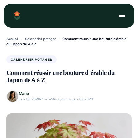
Aller
au
contenu
Accueil
/
Calendrier potager
/
Comment réussir une bouture d’érable
du Japon de A à Z
CALENDRIER POTAGER
Comment réussir une bouture d’érable du
Japon de A à Z
Marie
juin 19, 2026
7 min
Mis a jour le juin 16, 2026