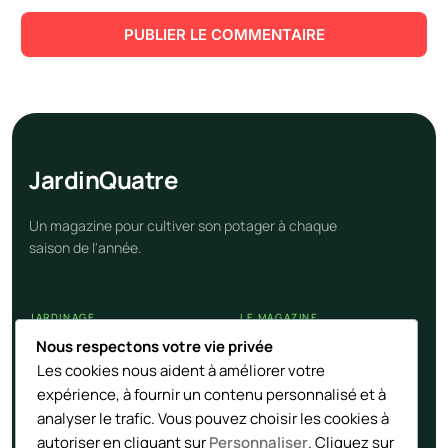
Jardin
Quatre
Un magazine pour cultiver son potager à chaque
saison de l'année.
JARDINAGE
LE MAGAZINE
Nous respectons votre vie privée
Calendrier potager
Nos articles
Les cookies nous aident à améliorer votre
Cultures et légumes
Contact
expérience, à fournir un contenu personnalisé et à
Techniques naturelles
Flux RSS
analyser le trafic. Vous pouvez choisir les cookies à
autoriser en cliquant sur
Personnaliser
. Cliquez sur