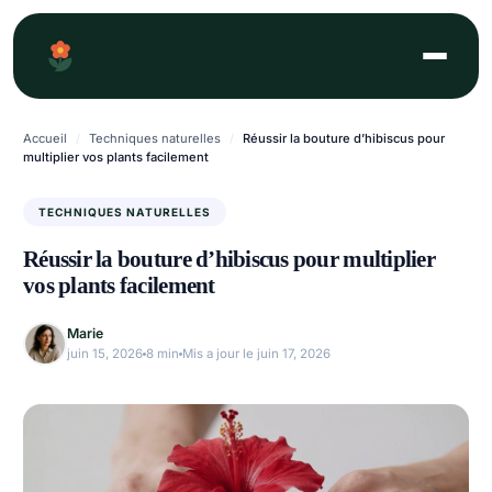
Aller
au
contenu
Accueil
/
Techniques naturelles
/
Réussir la bouture d’hibiscus pour
multiplier vos plants facilement
TECHNIQUES NATURELLES
Réussir la bouture d’hibiscus pour multiplier
vos plants facilement
Marie
juin 15, 2026
8 min
Mis a jour le juin 17, 2026