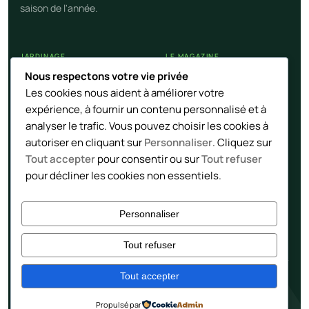
saison de l'année.
JARDINAGE
LE MAGAZINE
Nous respectons votre vie privée
Calendrier potager
Nos articles
Les cookies nous aident à améliorer votre
Cultures et légumes
Contact
expérience, à fournir un contenu personnalisé et à
Techniques naturelles
Flux RSS
analyser le trafic. Vous pouvez choisir les cookies à
autoriser en cliquant sur
Personnaliser
. Cliquez sur
Tout accepter
pour consentir ou sur
Tout refuser
LÉGAL
pour décliner les cookies non essentiels.
Mentions
Confidentialité
Personnaliser
Tout refuser
Tout accepter
© 2026 jardin4temps · Bergerac
Propulsé par