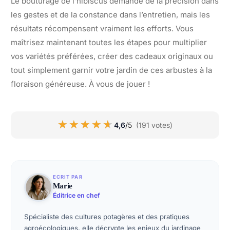
Le bouturage de l’hibiscus demande de la précision dans
les gestes et de la constance dans l’entretien, mais les
résultats récompensent vraiment les efforts. Vous
maîtrisez maintenant toutes les étapes pour multiplier
vos variétés préférées, créer des cadeaux originaux ou
tout simplement garnir votre jardin de ces arbustes à la
floraison généreuse. À vous de jouer !
★★★★★
★★★★★
4,6
/5
(191 votes)
ECRIT PAR
Marie
Éditrice en chef
Spécialiste des cultures potagères et des pratiques
agroécologiques, elle décrypte les enjeux du jardinage