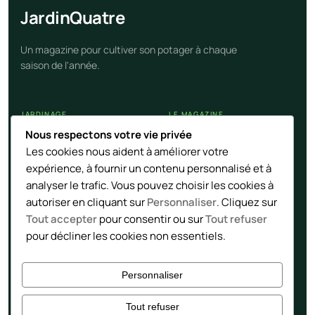
Jardin
Quatre
Un magazine pour cultiver son potager à chaque
saison de l'année.
JARDINAGE
LE MAGAZINE
Nous respectons votre vie privée
Calendrier potager
Nos articles
Les cookies nous aident à améliorer votre
Cultures et légumes
Contact
expérience, à fournir un contenu personnalisé et à
Techniques naturelles
Flux RSS
analyser le trafic. Vous pouvez choisir les cookies à
autoriser en cliquant sur
Personnaliser
. Cliquez sur
Tout accepter
pour consentir ou sur
Tout refuser
LÉGAL
pour décliner les cookies non essentiels.
Mentions
Confidentialité
Personnaliser
Tout refuser