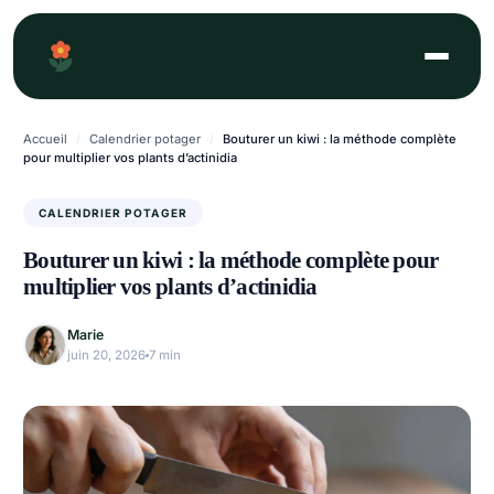
Aller
au
contenu
Accueil
/
Calendrier potager
/
Bouturer un kiwi : la méthode complète
pour multiplier vos plants d’actinidia
CALENDRIER POTAGER
Bouturer un kiwi : la méthode complète pour
multiplier vos plants d’actinidia
Marie
juin 20, 2026
7 min